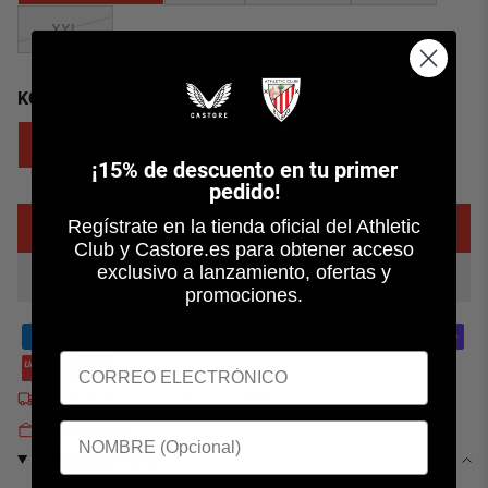
XXL
KOLORE:
ESTADIO
ESTADIO
¡
15% de descuento en tu primer
pedido!
Regístrate en la tienda oficial del Athletic
GEHITU SASKIRA
Club y Castore.es para obtener acceso
exclusivo a lanzamiento, ofertas y
promociones.
Free EU Delivery on orders over €90
Quick Returns
DESKRIBAPENA