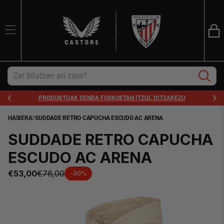
ER
BILAKETA
SA
Trans
eu.sections.ca
Bilaketa
PRODUKTUAK DENDA FISIKOETAN ITZUL DITZAKEZU
HASIERA
SUDDADE RETRO CAPUCHA ESCUDO AC ARENA
SUDDADE RETRO CAPUCHA
ESCUDO AC ARENA
€53,00
€76,00
-30%