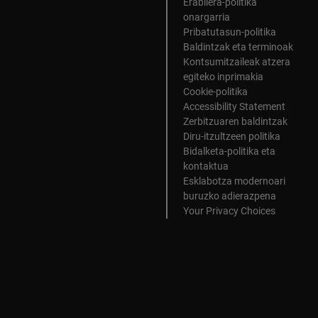
Erabilera-politika
onargarria
Pribatutasun-politika
Baldintzak eta terminoak
Kontsumitzaileak atzera
egiteko inprimakia
Cookie-politika
Accessibility Statement
Zerbitzuaren baldintzak
Diru-itzultzeen politika
Bidalketa-politika eta
kontaktua
Esklabotza modernoari
buruzko adierazpena
Your Privacy Choices