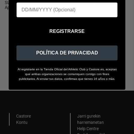
SUDADARA CAPUCHA CON ESENCIA ATHLETIC CLUB Que
Aporta Comodidad.
% 100 algodón
Lavar Máximo 30º
Ez da utilizar lejía ni secadora
Planchar del Revés Máximo A 110º
REGISTRARSE
Ez da utilizar secadora
POLÍTICA DE PRIVACIDAD
RECOMMENDED
Al registrarte en la Tienda Oficial del Athletic Club y Castore.es, aceptas
que ambas organizaciones se comuniquen contigo con fines
publicitarios. Al enviar tus datos, confirmas que tienes 16 años o más.
Castore
Jarri gurekin
Kontu
harremanetan
Help Centre