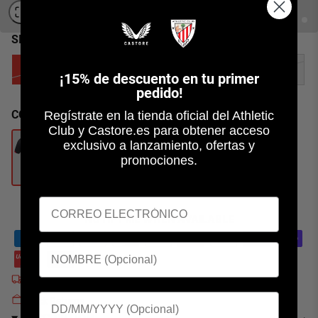
SIZE:
JXS
JXS
JS
JM
JL
JXL
¡
15% de descuento en tu primer
pedido!
COLOUR:
BLACK/RED
Regístrate en la tienda oficial del Athletic
Club y Castore.es para obtener acceso
exclusivo a lanzamiento, ofertas y
promociones.
NOTIFY ME WHEN AVAILABLE
Free EU Delivery on orders over €90
Quick Returns