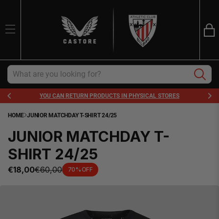
Ba
SEARCH
Trans
en.sections.ca
Search
RETURN PRODUCTS IN PHYSICAL STORES
FRE
HOME
JUNIOR MATCHDAY T-SHIRT 24/25
JUNIOR MATCHDAY T-
SHIRT 24/25
€18,00
€60,00
70% OFF