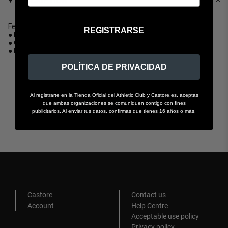
DESCRIPTION
Features:
REGISTRARSE
● Round neckline.
● Colored panels on sleeves.
● Lion printed across the front.
POLÍTICA DE PRIVACIDAD
Al registrarte en la Tienda Oficial del Athletic Club y Castore.es, aceptas
RECOMMENDED
que ambas organizaciones se comuniquen contigo con fines
publicitarios. Al enviar tus datos, confirmas que tienes 16 años o más.
Castore
Contact us
Account
Help Centre
Acceptable use policy
Privacy policy